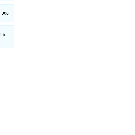
0-000
085-