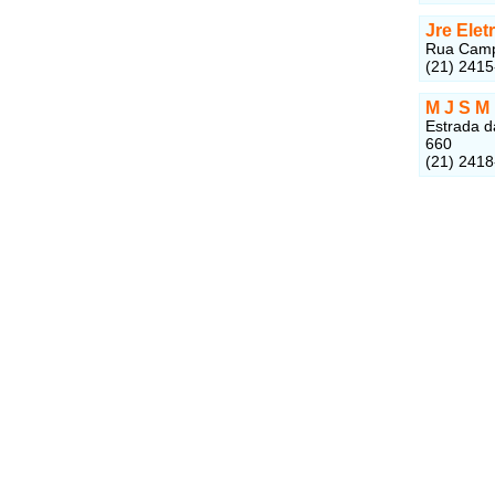
Jre Elet
Rua Campo
(21) 241
M J S M 
Estrada d
660
(21) 241