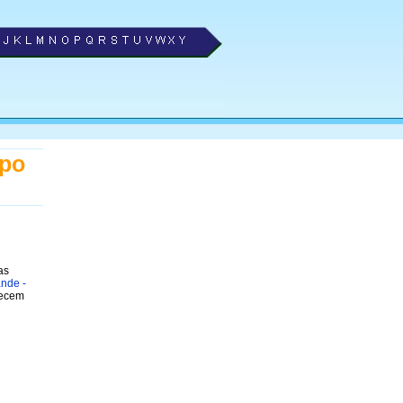
mpo
as
ande -
recem