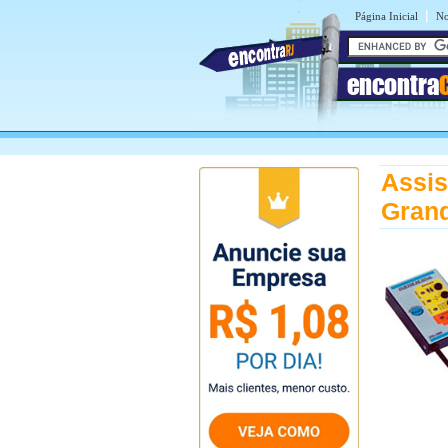
|
Página Inicial
No
encontra
Assis
Grand