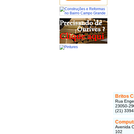
Britos 
Rua Engen
23050-29
(21) 339
Computr
Avenida C
102