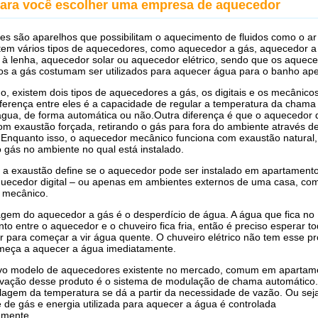
para você escolher uma empresa de aquecedor
s são aparelhos que possibilitam o aquecimento de fluidos como o ar
tem vários tipos de aquecedores, como aquecedor a gás, aquecedor a 
à lenha, aquecedor solar ou aquecedor elétrico, sendo que os aquec
os a gás costumam ser utilizados para aquecer água para o banho ap
, existem dois tipos de aquecedores a gás, os digitais e os mecânicos
diferença entre eles é a capacidade de regular a temperatura da chama
gua, de forma automática ou não.Outra diferença é que o aquecedor di
om exaustão forçada, retirando o gás para fora do ambiente através 
 Enquanto isso, o aquecedor mecânico funciona com exaustão natural,
o gás no ambiente no qual está instalado.
, a exaustão define se o aquecedor pode ser instalado em apartament
uecedor digital – ou apenas em ambientes externos de uma casa, co
 mecânico.
gem do aquecedor a gás é o desperdício de água. A água que fica no
o entre o aquecedor e o chuveiro fica fria, então é preciso esperar t
r para começar a vir água quente. O chuveiro elétrico não tem esse p
meça a aquecer a água imediatamente.
vo modelo de aquecedores existente no mercado, comum em apartame
ovação desse produto é o sistema de modulação de chama automático
ulagem da temperatura se dá a partir da necessidade de vazão. Ou seja
 de gás e energia utilizada para aquecer a água é controlada
amente.