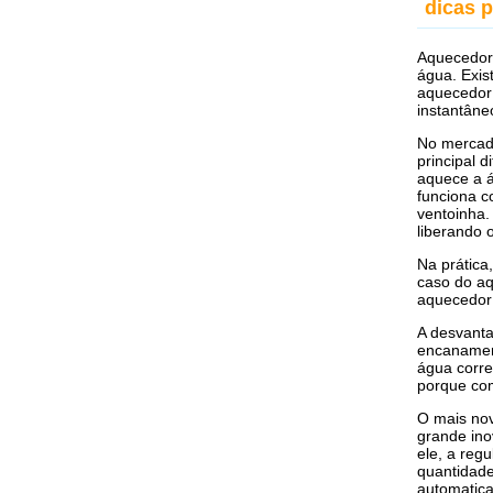
dicas 
Aquecedore
água. Exis
aquecedor 
instantâne
No mercado
principal 
aquece a á
funciona c
ventoinha.
liberando 
Na prática
caso do aq
aquecedor
A desvanta
encanament
água corre
porque co
O mais no
grande in
ele, a reg
quantidade
automatic