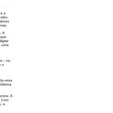
 e a
óleo,
edores
enas.
. A
 que
gital
de uma
os – no
m o
oda essa
roblema
ntos. A
. Com
, a