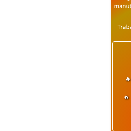
manut
Trab