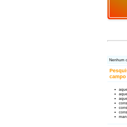
Nenhum c
Pesqui
campo 
aqu
aque
aque
cons
cons
cons
man