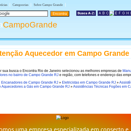
|
|
|
tícias
Categoorias
Sobre Campo Grande
a
CampoGrande
tenção Aquecedor em Campo Grande
tar sua busca o Encontra Rio de Janeiro selecionou as melhores empresas de
Manu
ores no bairro de Campo Grande RJ
e região, com telefones e endereço das emp
»
Encanadores de Campo Grande RJ
»
Eletricistas em Campo Grande RJ
»
Assistê
e Aquecedores a Gás em Campo Grande RJ
»
Assistências Técnicas Fogões em 
omos uma empresa especializada em conserto e