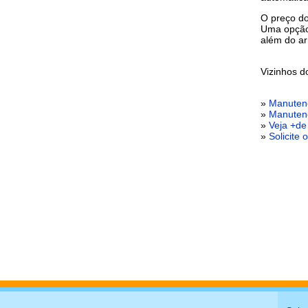
O preço do
Uma opção 
além do ar
Vizinhos 
»
Manuten
»
Manutenç
»
Veja +de
»
Solicite