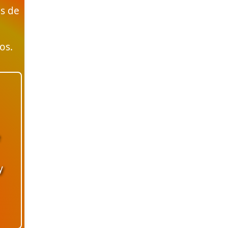
s de
os.
y