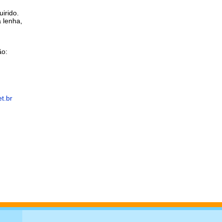
irido.
 lenha,
ão:
t.br