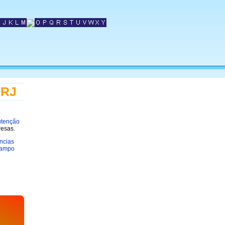
 RJ
tenção
resas.
ncias
Campo