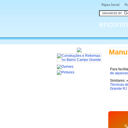
|
Página Inicial
No
encontr
Manu
Para facili
de aqueced
Similares: 
Técnicas d
Grande RJ
S