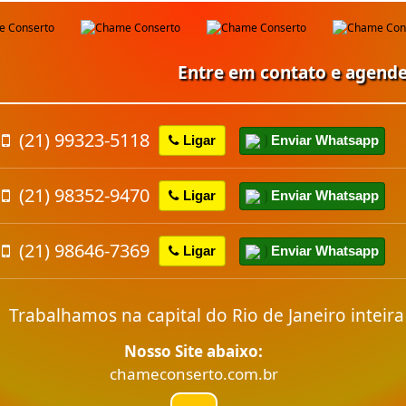
Entre em contato e agende um 
(21) 99323-5118
Enviar Whatsapp
Ligar
(21) 98352-9470
Enviar Whatsapp
Ligar
(21) 98646-7369
Enviar Whatsapp
Ligar
Trabalhamos na capital do
Rio de Janeiro
inteira
Nosso Site abaixo:
chameconserto.com.br