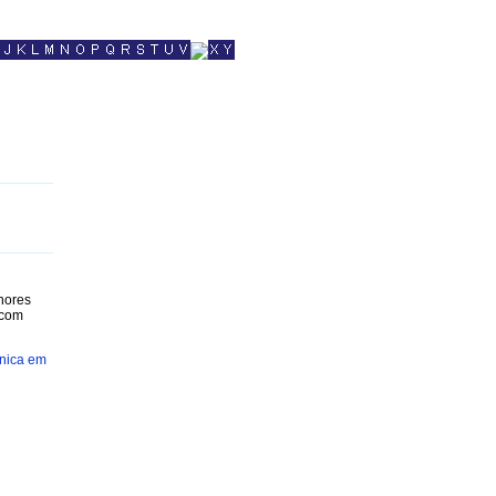
lhores
 com
nica em