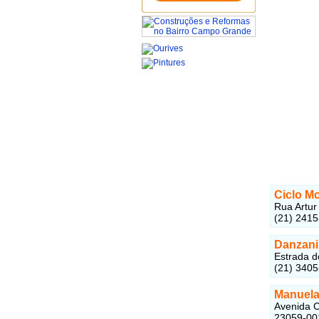
Ciclo M
Rua Artur
(21) 241
Danzani
Estrada d
(21) 340
Manuela
Avenida C
23059-00