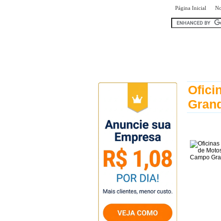
|
Página Inicial
No
encontr
Ofici
Grand