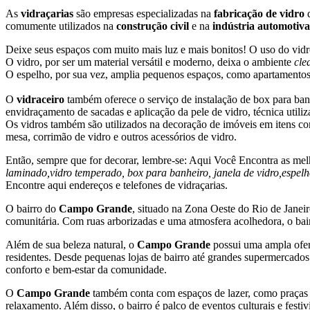
As
vidraçarias
são empresas especializadas na
fabricação de vidro
d
comumente utilizados na
construção civil
e na
indústria automotiva
Deixe seus espaços com muito mais luz e mais bonitos! O uso do vidro
O vidro, por ser um material versátil e moderno, deixa o ambiente
cle
O espelho, por sua vez, amplia pequenos espaços, como apartamentos 
O
vidraceiro
também oferece o serviço de instalação de box para banhe
envidraçamento de sacadas e aplicação da pele de vidro, técnica utili
Os vidros também são utilizados na decoração de imóveis em itens como
mesa, corrimão de vidro e outros acessórios de vidro.
Então, sempre que for decorar, lembre-se: Aqui Você Encontra as mel
laminado,vidro temperado, box para banheiro, janela de vidro,espelh
Encontre aqui endereços e telefones de vidraçarias.
O bairro do
Campo Grande
, situado na Zona Oeste do Rio de Janeir
comunitária. Com ruas arborizadas e uma atmosfera acolhedora, o bai
Além de sua beleza natural, o
Campo Grande
possui uma ampla ofert
residentes. Desde pequenas lojas de bairro até grandes supermercados
conforto e bem-estar da comunidade.
O
Campo Grande
também conta com espaços de lazer, como praças e
relaxamento. Além disso, o bairro é palco de eventos culturais e fest