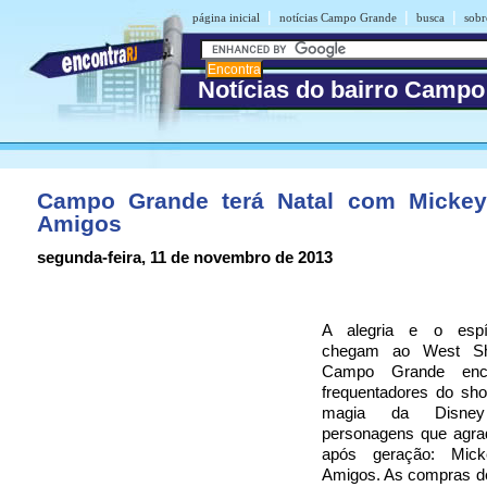
|
|
|
página inicial
notícias Campo Grande
busca
sob
Notícias do bairro Camp
Campo Grande terá Natal com Micke
Amigos
segunda-feira, 11 de novembro de 2013
A alegria e o espír
chegam ao West Sh
Campo Grande enc
frequentadores do sh
magia da Disne
personagens que agr
após geração: Mic
Amigos. As compras de